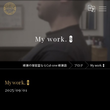
My work.💈
綾瀬の理容室ならCut-one 綾瀬店
ブログ
My work.💈
My work.💈
2025/09/01