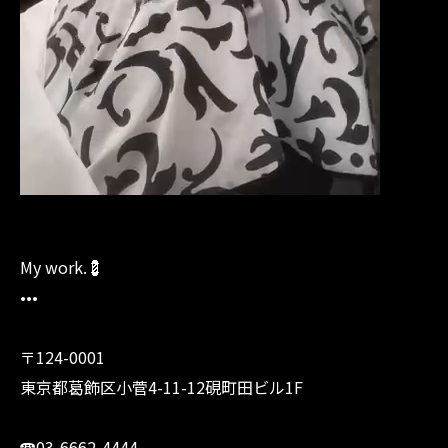
My work.💈
•••
〒124-0001
東京都葛飾区小菅4-11-12硯町田ビル1F
☎︎03-6662-4444