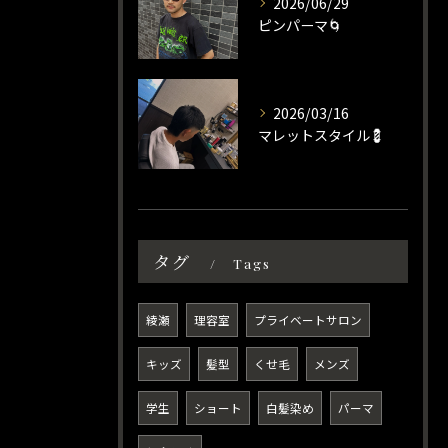
2026/06/29
ピンパーマ🌀
2026/03/16
マレットスタイル💈
タグ
Tags
綾瀬
理容室
プライベートサロン
キッズ
髪型
くせ毛
メンズ
学生
ショート
白髪染め
パーマ