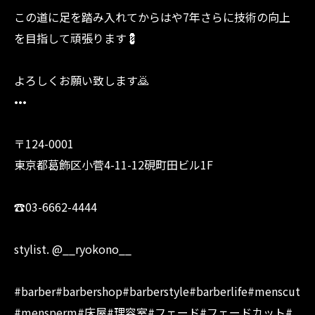
この道に足を踏み入れてからはや7年さらに技術の向上
を目指して頑張ります💈
よろしくお願い致します🙇
•••
〒124-0001
東京都葛飾区小菅4-11-12硯町田ビル1F
☎︎03-6662-4444
stylist. @__ryokono__
#barber#barbershop#barberstyle#barberlife#menscut
#mensperm#床屋#理容室#フェード#フェードカット#