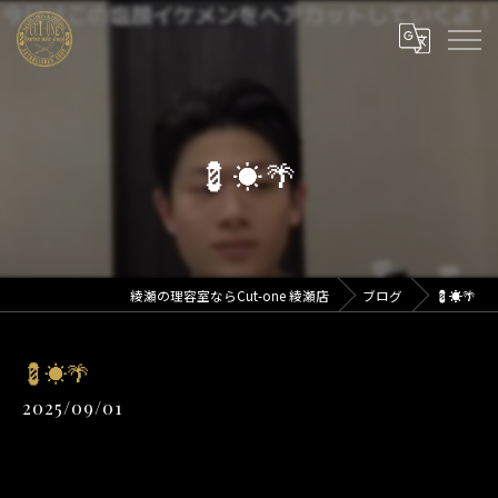
💈☀️🌴
綾瀬の理容室ならCut-one 綾瀬店
ブログ
💈☀️🌴
💈☀️🌴
2025/09/01