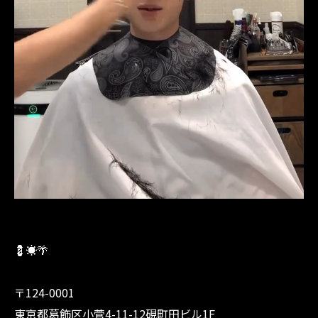
💈☀️🌴
〒124-0001
東京都葛飾区小菅4-11-12硯町田ビル1F