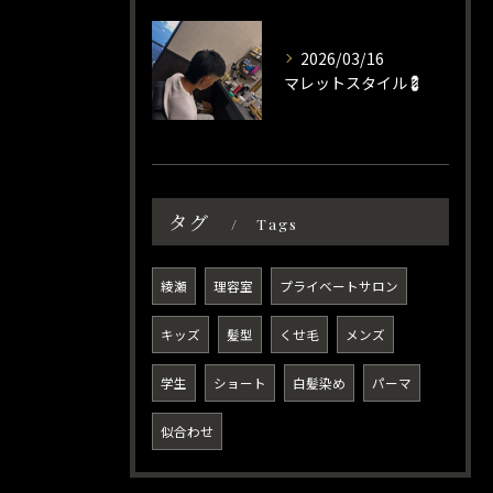
2026/03/16
マレットスタイル💈
タグ
Tags
綾瀬
理容室
プライベートサロン
キッズ
髪型
くせ毛
メンズ
学生
ショート
白髪染め
パーマ
似合わせ