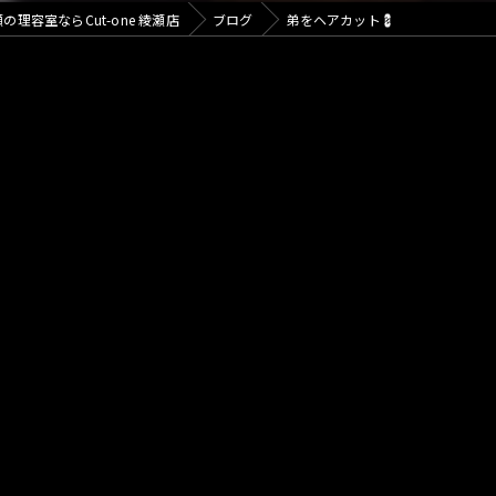
の理容室ならCut-one 綾瀬店
ブログ
弟をヘアカット💈