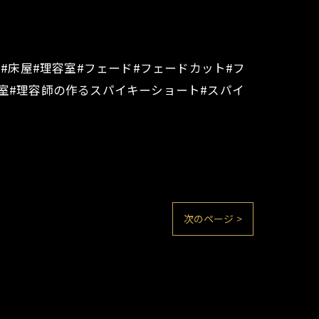
zz#buzzcut #床屋#理容室#フェード#フェードカット#フ
室#理容師の作るスパイキーショート#スパイ
次のページ >