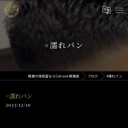
#濡れパン
綾瀬の理容室ならCut-one 綾瀬店
ブログ
#濡れパン
#濡れパン
2023/12/10