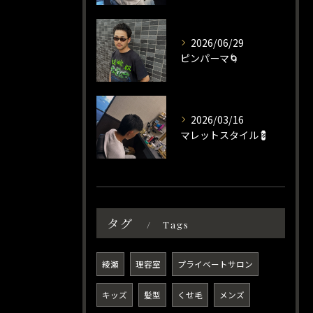
2026/06/29
ピンパーマ🌀
2026/03/16
マレットスタイル💈
タグ
Tags
綾瀬
理容室
プライベートサロン
キッズ
髪型
くせ毛
メンズ