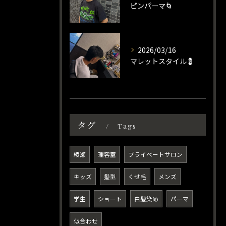
ピンパーマ🌀
2026/03/16
マレットスタイル💈
タグ
Tags
綾瀬
理容室
プライベートサロン
キッズ
髪型
くせ毛
メンズ
学生
ショート
白髪染め
パーマ
似合わせ